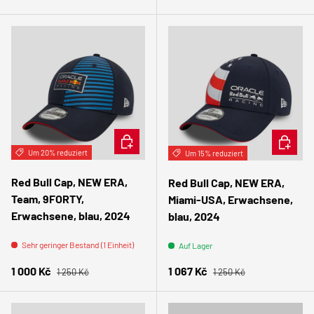
IN DEN WARENKORB
IN DEN
Um 20% reduziert
Um 15% reduziert
Red Bull Cap, NEW ERA,
Red Bull Cap, NEW ERA,
Team, 9FORTY,
Miami-USA, Erwachsene,
Erwachsene, blau, 2024
blau, 2024
Sehr geringer Bestand (1 Einheit)
Auf Lager
Normaler Preis
Normaler Preis
Verkaufspreis
Verkaufspreis
1 000 Kč
1 067 Kč
1 250 Kč
1 250 Kč