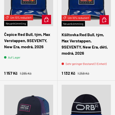
Um 10% reduziert
IN DEN WARENKORB
Um 10% reduziert
IN DEN
Neuankömmling
Neuankömmling
Čepice Red Bull, tým, Max
Kšiltovka Red Bull, tým,
Verstappen, 9SEVENTY,
Max Verstappen,
New Era, modrá, 2026
9SEVENTY, New Era, děti,
modrá, 2026
Auf Lager
Sehr geringer Bestand (1 Einheit)
Normaler Preis
Normaler Preis
Verkaufspreis
Verkaufspreis
1 157 Kč
1 132 Kč
1 285 Kč
1 258 Kč