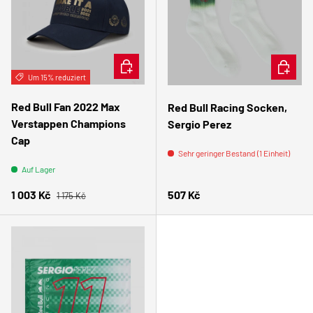
IN DEN WARENKORB
IN DEN
Um 15% reduziert
Red Bull Fan 2022 Max
Red Bull Racing Socken,
Verstappen Champions
Sergio Perez
Cap
Sehr geringer Bestand (1 Einheit)
Auf Lager
Normaler Preis
Verkaufspreis
Normaler Preis
1 003 Kč
507 Kč
1 175 Kč