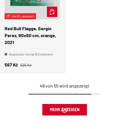
IN DEN WARENKORB
Um 9% reduziert
Red Bull Flagge, Sergio
Perez, 90x60 cm, orange,
2021
Begrenzter Vorrat (8 Einheiten)
Normaler Preis
Verkaufspreis
567 Kč
625 Kč
48 von 55 wird angezeigt
MEHR ANZEIGEN