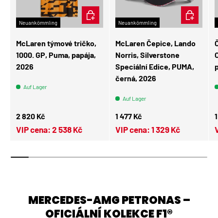
OPTIONEN AUSWÄHLEN
IN DEN W
Neuankömmling
Neuankömmling
McLaren týmové tričko,
McLaren Čepice, Lando
1000. GP, Puma, papája,
Norris, Silverstone
O
2026
Speciální Edice, PUMA,
černá, 2026
Auf Lager
Auf Lager
Normaler Preis
Normaler Preis
N
2 820 Kč
1 477 Kč
VIP cena:
2 538 Kč
VIP cena:
1 329 Kč
MERCEDES-AMG PETRONAS –
OFICIÁLNÍ KOLEKCE F1®