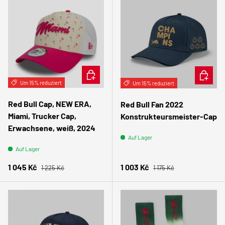
IN DEN WARENKORB
IN DEN
Um 15% reduziert
Um 15% reduziert
Red Bull Cap, NEW ERA,
Red Bull Fan 2022
Miami, Trucker Cap,
Konstrukteursmeister-Cap
Erwachsene, weiß, 2024
Auf Lager
Auf Lager
Normaler Preis
Normaler Preis
Verkaufspreis
Verkaufspreis
1 045 Kč
1 003 Kč
1 225 Kč
1 175 Kč