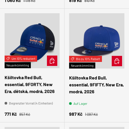
1 060 Kč
819 Kč
1 178 Kč
910 Kč
Um 10% reduziert
IN DEN WARENKORB
Bis zu 10% Rabatt
OPTION
Neuankömmling
Neuankömmling
Kšiltovka Red Bull,
Kšiltovka Red Bull,
essential, 9FORTY, New
essential, 9FIFTY, New Era,
Era, dětská, modrá, 2026
modrá, 2026
Begrenzter Vorrat (4 Einheiten)
Auf Lager
Normaler Preis
Normaler Preis
Verkaufspreis
Verkaufspreis
771 Kč
987 Kč
857 Kč
1 097 Kč