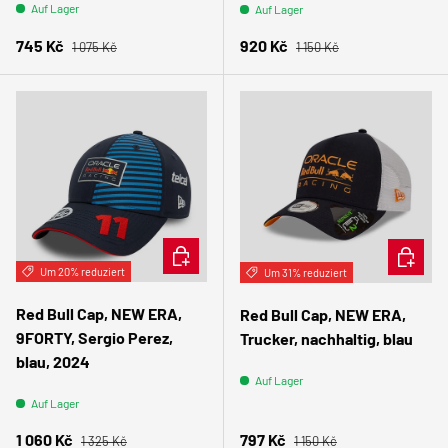
Auf Lager
Auf Lager
Normaler Preis
Normaler Preis
Verkaufspreis
Verkaufspreis
745 Kč
920 Kč
1 075 Kč
1 150 Kč
IN DEN WARENKORB
IN DEN
Um 20% reduziert
Um 31% reduziert
Red Bull Cap, NEW ERA,
Red Bull Cap, NEW ERA,
9FORTY, Sergio Perez,
Trucker, nachhaltig, blau
blau, 2024
Auf Lager
Auf Lager
Normaler Preis
Normaler Preis
Verkaufspreis
Verkaufspreis
1 060 Kč
797 Kč
1 325 Kč
1 150 Kč