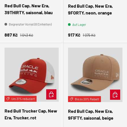
Red Bull Cap, New Era,
Red Bull Cap, New Era,
39THIRTY, saisonal, blau
9FORTY, neon, orange
Begrenzter Vorrat (8 Einheiten)
Auf Lager
Normaler Preis
Normaler Preis
Verkaufspreis
Verkaufspreis
887 Kč
917 Kč
1 043 Kč
1 075 Kč
IN DEN WARENKORB
OPTION
Um 31% reduziert
Bis zu 20% Rabatt
Red Bull Trucker Cap, New
Red Bull Cap, New Era,
Era, Trucker, rot
9FIFTY, saisonal, beige