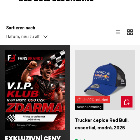
Sortieren nach
Produktlist
Produ
Datum, neu zu alt
Um 10% reduziert
IN DEN
Neuankömmling
Trucker čepice Red Bull,
essential, modrá, 2026
EXKLUZIVNÍ CENY